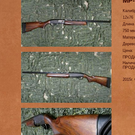
МР-
Калиб
12х76
Длина
750 м
Матер
Дерев
Цена:
ПРОД
Налич
ПРОД
2015г.