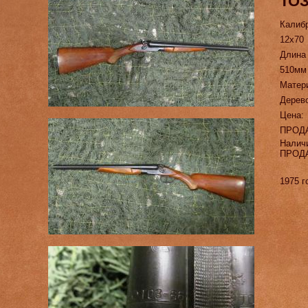
ТОЗ
Калиб
12х70
Длина
510мм
Матер
Дерев
Цена:
ПРОД
Налич
ПРОД
1975 г