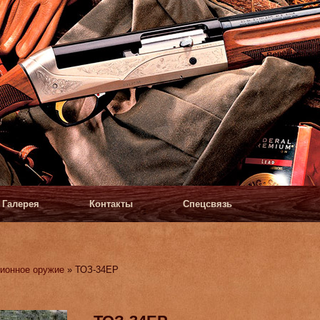
Галерея
Контакты
Спецсвязь
ионное оружие
» ТОЗ-34ЕР