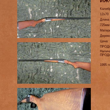
ИЖ-
Калиб
12х70
Длина
725мм
Матер
Дерево
Цена:
ПРОД
Налич
ПРОД
1995 г