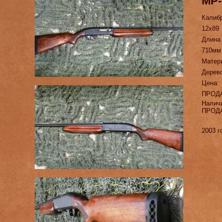
МР-
Калиб
12х89
Длина
710мм
Матер
Дерев
Цена:
ПРОД
Налич
ПРОД
2003 г