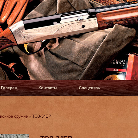
Галерея
Контакты
Спецсвязь
ионное оружие
» ТОЗ-34ЕР