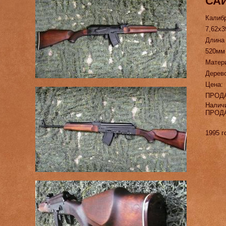
САЙ
Калиб
7,62х3
Длина
520мм
Матер
Дерево
Цена:
ПРОД
Налич
ПРОД
1995 г