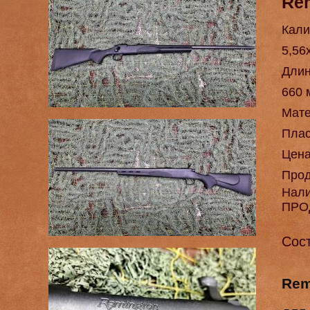
Re
Кали
5,56
Длин
660 
Мат
Плас
Цен
Про
Нал
ПРО
Сос
Rem