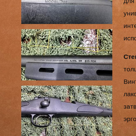
для
уни
инт
исп
Сте
тол
Вин
лак
зат
эрг