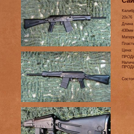
Сай
Калиб
20х76
Длина
430мм
Матер
Пласт
Цена:
ПРОД
Налич
ПРОД
Состоя