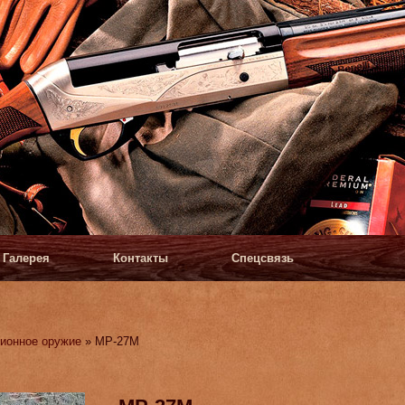
Галерея
Контакты
Спецсвязь
ионное оружие
» МР-27М