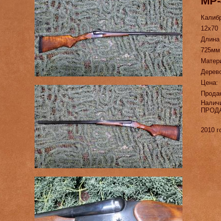
МР-
Калиб
12х70
Длина
725мм
Матер
Дерево
Цена:
Прода
Налич
ПРОД
2010 г