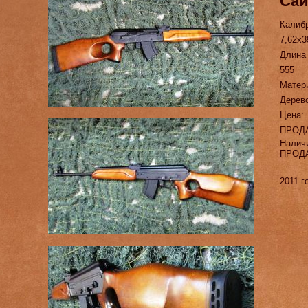
Сай
Калиб
7,62х3
Длина
555
Матер
Дерев
Цена:
ПРОД
Налич
ПРОД
2011 г