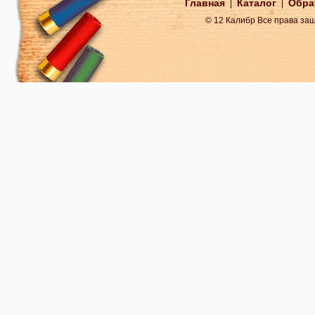
Главная
Каталог
Обра
|
|
© 12 Калибр Все права з