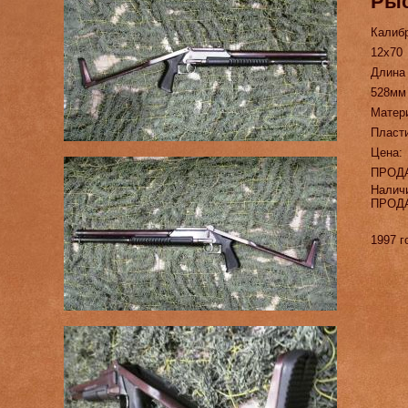
Рыс
Калиб
12х70
Длина
528мм
Матер
Пласт
Цена:
ПРОД
Налич
ПРОД
1997 г