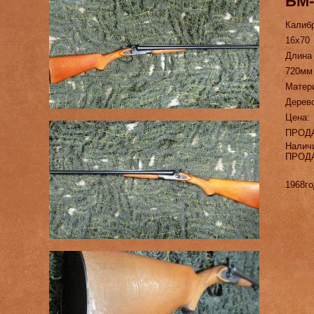
БМ-
Калиб
16х70
Длина
720мм
Матер
Дерево
Цена:
ПРОД
Налич
ПРОД
1968го