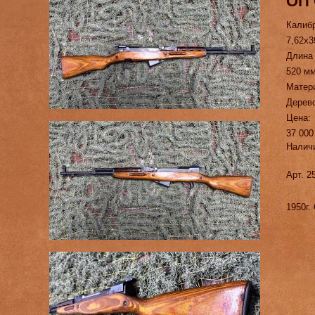
ОП
Калиб
7,62х3
Длина
520 м
Матер
Дерев
Цена:
37 000
Налич
Арт. 2
1950г.