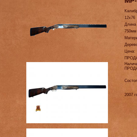
МР-
Калиб
12х76
Длина
750мм
Матер
Дерев
Цена:
ПРОД
Налич
ПРОД
Состоя
2007 г