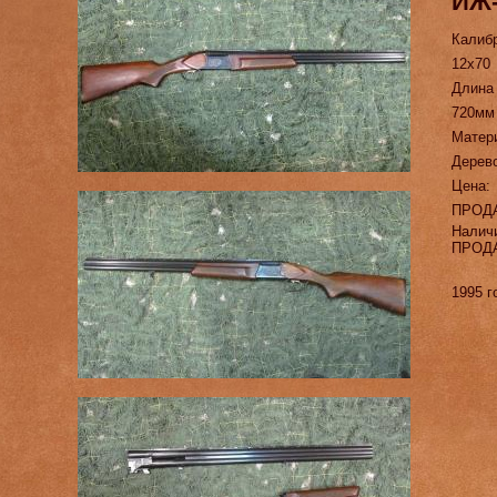
ИЖ
Калиб
12х70
Длина
720мм
Матер
Дерев
Цена:
ПРОД
Налич
ПРОД
1995 г