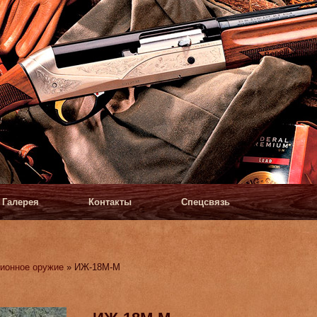
Галерея
Контакты
Спецсвязь
ионное оружие
» ИЖ-18М-М