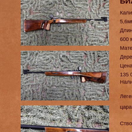
БИ
Кали
5,6м
Длин
600 
Мат
Дере
Цен
135 
Нал
Леге
цара
Ство