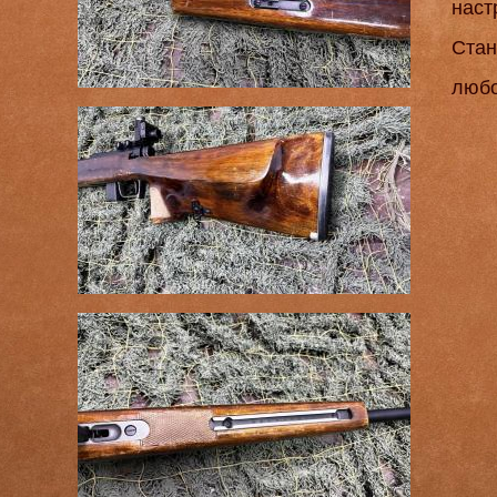
наст
Стан
любо