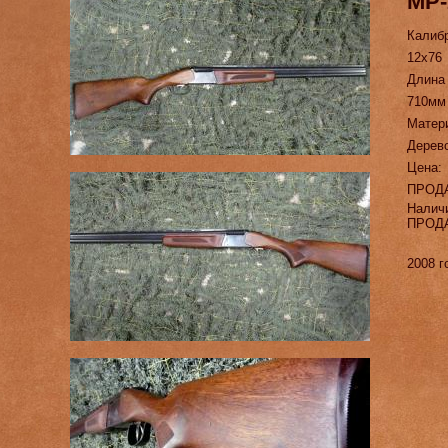
МР
Калиб
12х76
Длина
710мм
Матер
Дерев
Цена:
ПРОД
Налич
ПРОД
2008 г