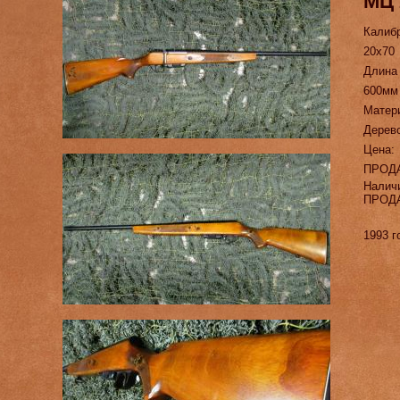
МЦ 
Калиб
20х70
Длина
600мм
Матер
Дерев
Цена:
ПРОД
Налич
ПРОД
1993 г