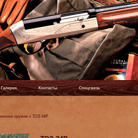
Галерея
Контакты
Спецсвязь
ионное оружие
» ТОЗ-34Р