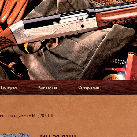
Галерея
Контакты
Спецсвязь
ионное оружие
» МЦ 20-01Ш