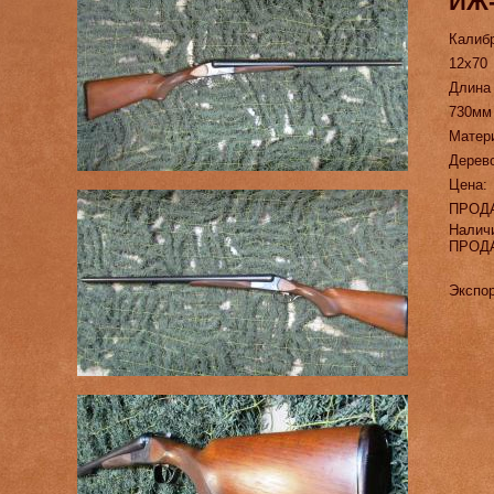
ИЖ-
Калиб
12х70
Длина
730мм
Матер
Дерево
Цена:
ПРОД
Налич
ПРОД
Экспор