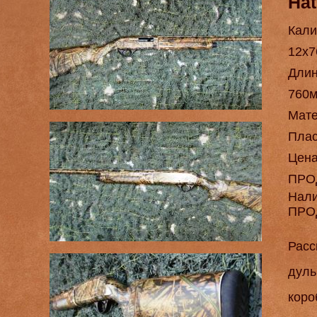
Hat
Кали
12х7
Длин
760
Мат
Плас
Цен
ПРО
Нал
ПРО
Расс
дуль
коро