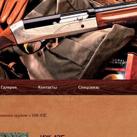
Галерея
Контакты
Спецсвязь
ионное оружие
» ИЖ-43Е