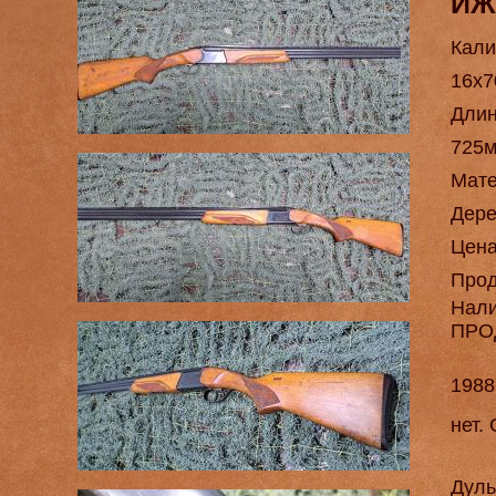
ИЖ
Кали
16х7
Длин
725
Мат
Дере
Цен
Про
Нал
ПРО
1988
нет.
Дуль