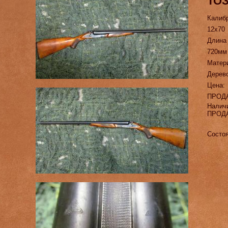
ТОЗ
Калиб
12х70
Длина
720мм
Матер
Дерев
Цена:
ПРОД
Налич
ПРОД
Состо