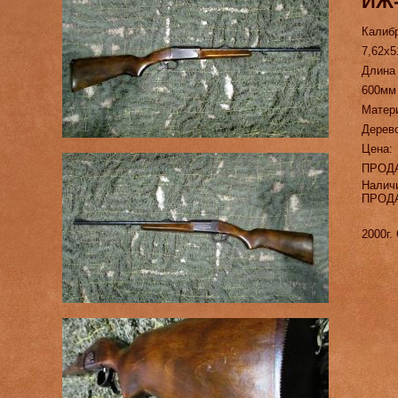
ИЖ-
Калиб
7,62х5
Длина
600мм
Матер
Дерев
Цена:
ПРОД
Налич
ПРОД
2000г.