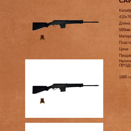
САЙ
Калиб
410х7
Длина
580мм
Матер
Пласт
Цена:
Прода
Налич
ПРОД
1995 г