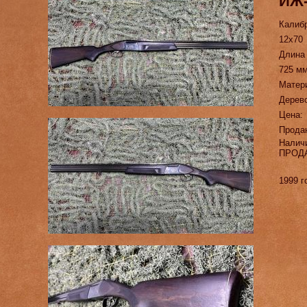
ИЖ
Калиб
12х70
Длина
725 м
Матер
Дерево
Цена:
Прода
Налич
ПРОД
1999 г