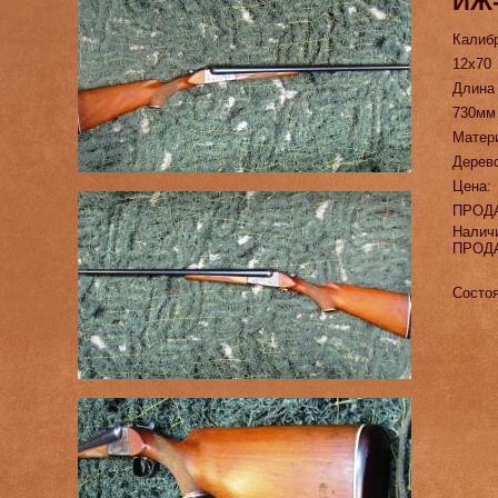
ИЖ-
Калиб
12х70
Длина
730мм
Матер
Дерево
Цена:
ПРОД
Налич
ПРОД
Состоя