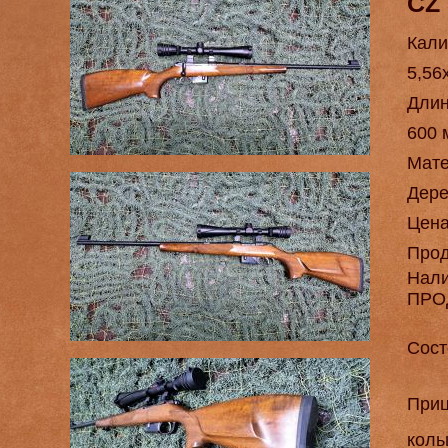
CZ 
Кали
5,56
Длин
600 
Мат
Дере
Цен
Про
Нал
ПРО
Сост
Приц
коль