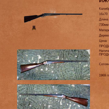
ИЖ-
Калиб
16х70
Длина
730мм
Матер
Дерев
Цена:
ПРОД
Налич
ПРОД
Сотоян
1969 