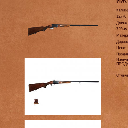
ИЖ-
Калиб
12х70
Длина
725мм
Матер
Дерев
Цена:
Прода
Налич
ПРОД
Отличн