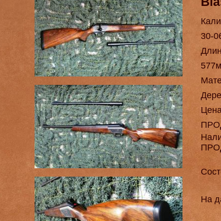
Bla
Кали
30-0
Длин
577
Мат
Дере
Цен
ПРО
Нал
ПРО
Сост
На д