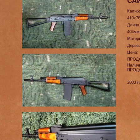
САЙ
Калиб
410х7
Длина
404мм
Матер
Дерев
Цена:
ПРОД
Налич
ПРОД
2003 г