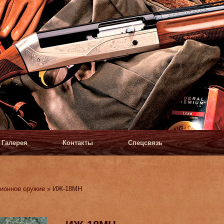
Галерея
Контакты
Спецсвязь
ионное оружие
» ИЖ-18МН