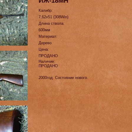
ИЖ-18МН
Калибр:
7,62х51 (308Win)
Длина ствола:
600мм
Материал:
Дерево
Цена:
ПРОДАНО
Наличие:
ПРОДАНО
2000год. Состояние нового.