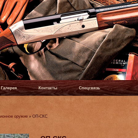
Галерея
Контакты
Спецсвязь
ионное оружие
» ОП-СКС