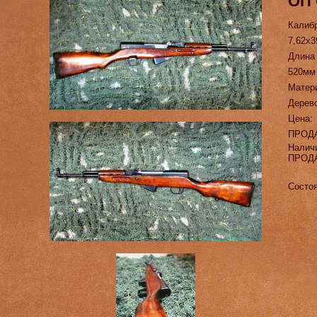
ОП
Калиб
7,62х3
Длина
520мм
Матер
Дерев
Цена:
ПРОД
Налич
ПРОД
Состо