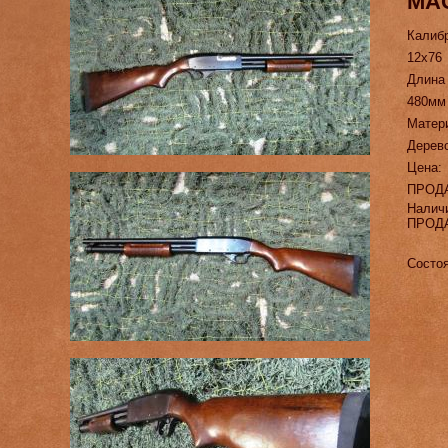
MA
Калиб
12х76
Длина
480мм
Матер
Дерев
Цена:
ПРОД
Налич
ПРОД
Состоя