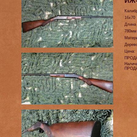
ИЖ-
Калиб
16х70
Длина
780мм
Матер
Дерево
Цена:
ПРОД
Налич
ПРОД