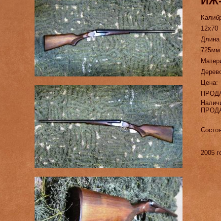
ИЖ-
Калиб
12х70
Длина
725мм
Матер
Дерев
Цена:
ПРОД
Налич
ПРОД
Состо
2005 г