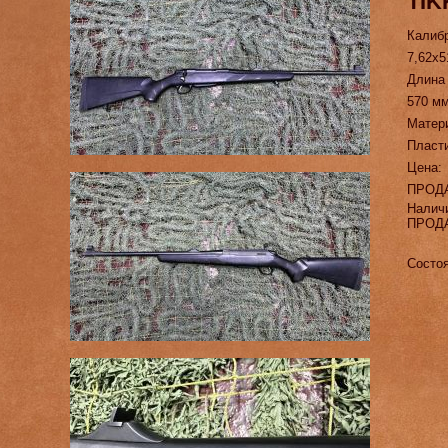
TIK
Калиб
7,62х5
Длина
570 м
Матер
Пласт
Цена:
ПРОД
Налич
ПРОД
Состо