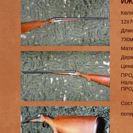
ИЖ
Кали
12х7
Длин
730
Мат
Дере
Цен
ПРО
Нал
ПРО
Сост
поте