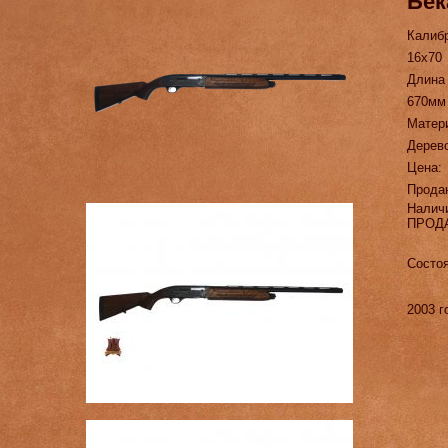
Бек
Калиб
16х70
Длина
670мм
Матер
Дерев
Цена:
Прода
Налич
ПРОД
Состоя
2003 г