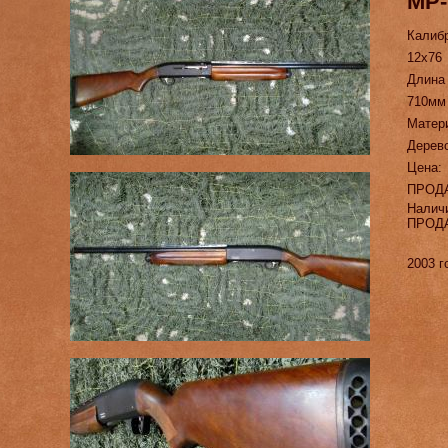
МР-
Калиб
12х76
Длина
710мм
Матер
Дерев
Цена:
ПРОД
Налич
ПРОД
2003 г