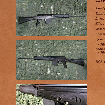
САЙ
Калиб
410х7
Длина
570мм
Матер
Пласт
Цена:
ПРОД
Налич
ПРОД
2002 г