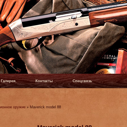
Галерея
Контакты
Спецсвязь
ионное оружие
» Maverick model 88