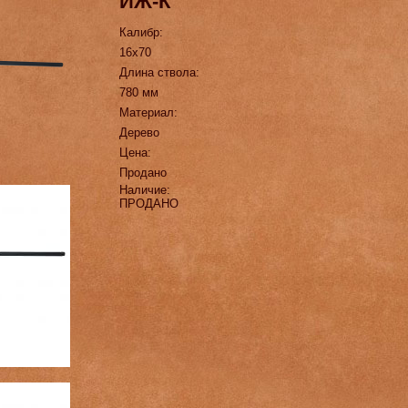
ИЖ-К
Калибр:
16х70
Длина ствола:
780 мм
Материал:
Дерево
Цена:
Продано
Наличие:
ПРОДАНО