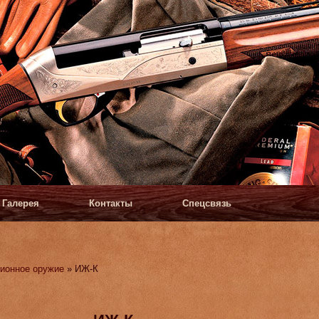
Галерея
Контакты
Спецсвязь
ионное оружие
» ИЖ-К